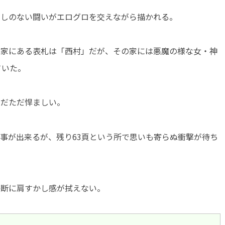
てしのない闘いがエログロを交えながら描かれる。
な家にある表札は「西村」だが、その家には悪魔の様な女・神
ていた。
ただただ悍ましい。
事が出来るが、残り63頁という所で思いも寄らぬ衝撃が待ち
決断に肩すかし感が拭えない。