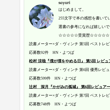
sayuri
はじめまして。
255文字で本の感想を書いて
選書の参考になれば嬉しいで
☆☆☆☆☆受賞歴☆☆☆☆☆
読書メーター×ダ・ヴィンチ 第5回 ベスト
応募数92件 HN・よつば
松村 涼哉『僕が僕をやめる日』 第5回 レビュアー大賞 
読書メーター×ダ・ヴィンチ 第6回 優秀レ
応募数599件 HN・よつば
辻村 深月『かがみの孤城』 第6回レビュアー大賞 20
読書メーター×ダ・ヴィンチ 第7回 ベストレ
応募数748件 HN・よつば