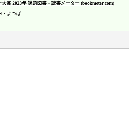
23年 課題図書 – 読書メーター (bookmeter.com)
賞 HN・よつば