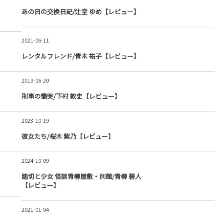
あの日の交換日記/辻堂 ゆめ【レビュー】
2021-06-11
レンタルフレンド/青木 祐子【レビュー】
2019-06-20
刑事の慟哭/下村 敦史【レビュー】
2023-10-19
彼女たち/桜木 紫乃【レビュー】
2024-10-09
踏切と少女 怪談青柳屋敷・別館/青柳 碧人
【レビュー】
2021-01-04