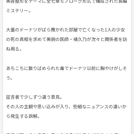
美容整形をテーマに全七章モノローグ形式で構成された長編
ミステリー。
大量のドーナツがばら撒かれた部屋で亡くなった1人の少女
の死の真相を求めて美貌の医師・橘久乃が次々と関係者を訪
ね周る。
あちこちに散りばめられた毒でドーナツ以前に胸やけがしそ
う。
証言者で少しずつ違う意見。
その人の主観や思い込みが入り、些細なニュアンスの違いか
ら発生する誤解。