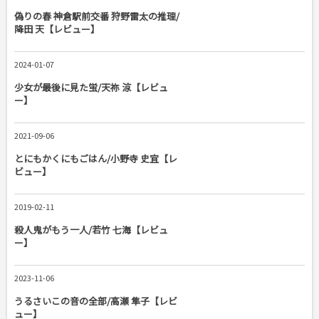
偽りの春 神倉駅前交番 狩野雷太の推理/
降田 天【レビュー】
2024-01-07
少女が最後に見た蛍/天祢 涼【レビュ
ー】
2021-09-06
とにもかくにもごはん/小野寺 史宜【レ
ビュー】
2019-02-11
殺人鬼がもう一人/若竹 七海【レビュ
ー】
2023-11-06
うるさいこの音の全部/高瀬 隼子【レビ
ュー】