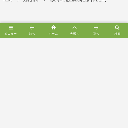
HOME
大好きな本
君の背中に見た夢は/外山 薫【レビュー】
メニュー
前へ
ホーム
先頭へ
次へ
検索