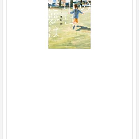
p
o
s
t
e
d
w
i
t
h
ヨ
メ
レ
バ
外
山
薫
K
A
D
O
K