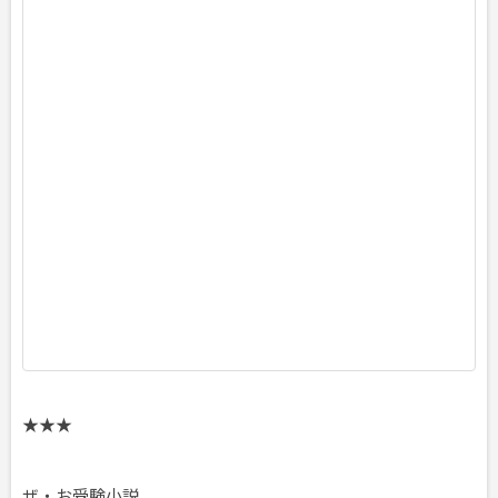
A
W
A
2
0
2
4
年
0
1
月
3
0
日
頃
★★★
ザ・お受験小説。