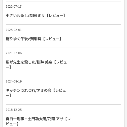
2022-07-17
小さいわたし/益田 ミリ【レビュー】
2025-02-01
翳りゆく午後/伊岡 瞬【レビュー】
2023-07-06
私が先生を殺した/桜井 美奈【レビュ
ー】
2024-08-19
キッチンつれづれ/アミの会【レビュ
ー】
2018-12-25
自白―刑事・土門功太朗/乃南 アサ【レ
ビュー】