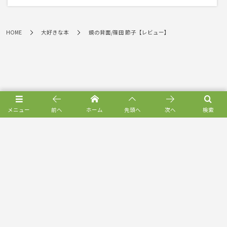
HOME
大好きな本
鏡の背面/篠田 節子【レビュー】
メニュー
前へ
ホーム
先頭へ
次へ
検索