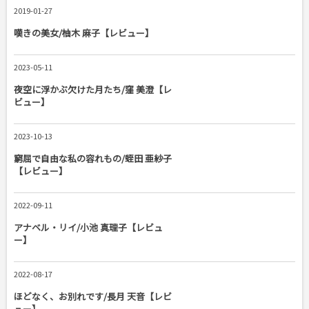
2019-01-27
嘆きの美女/柚木 麻子【レビュー】
2023-05-11
夜空に浮かぶ欠けた月たち/窪 美澄【レ
ビュー】
2023-10-13
窮屈で自由な私の容れもの/蛭田 亜紗子
【レビュー】
2022-09-11
アナベル・リイ/小池 真理子【レビュ
ー】
2022-08-17
ほどなく、お別れです/長月 天音【レビ
ュー】