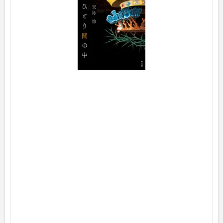
p
o
s
t
e
d
w
i
t
h
ヨ
メ
レ
バ
天
祢
涼
光
文
社
2
0
2
3