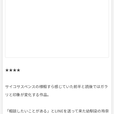
年
0
2
月
2
2
日
頃
★★★★
サイコサスペンスの様相すら感じていた前半と読後ではガラ
リと印象が変化する作品。
「相談したいことがある」とLINEを送って来た幼馴染の玲奈