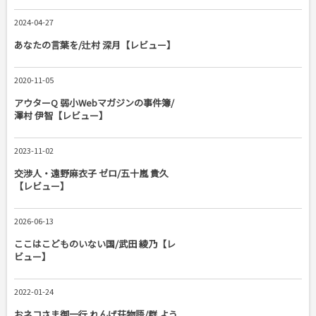
2024-04-27
あなたの言葉を/辻村 深月【レビュー】
2020-11-05
アウターQ 弱小Webマガジンの事件簿/
澤村 伊智【レビュー】
2023-11-02
交渉人・遠野麻衣子 ゼロ/五十嵐 貴久
【レビュー】
2026-06-13
ここはこどものいない国/武田 綾乃【レ
ビュー】
2022-01-24
おネコさま御一行 れんげ荘物語/群 よう