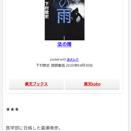
法の雨
posted with
ヨメレバ
下村敦史 徳間書店 2020年04月30日
楽天ブックス
楽天kobo
★★★
医学部に合格した嘉瀬幸彦。