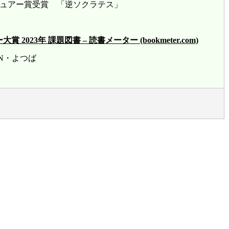
ビュアー賞受賞 「逆ソクラテス」
23年 課題図書 – 読書メーター (bookmeter.com)
賞 HN・よつば