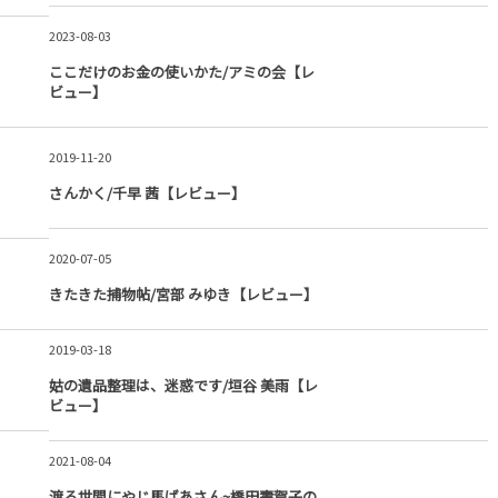
2023-08-03
ここだけのお金の使いかた/アミの会【レ
ビュー】
2019-11-20
さんかく/千早 茜【レビュー】
2020-07-05
きたきた捕物帖/宮部 みゆき【レビュー】
2019-03-18
姑の遺品整理は、迷惑です/垣谷 美雨【レ
ビュー】
2021-08-04
渡る世間にやじ馬ばあさん~橋田壽賀子の