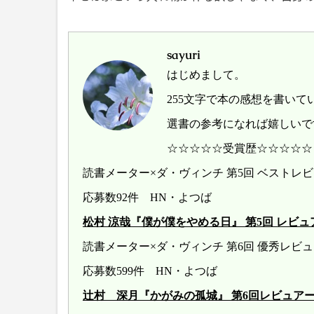
sayuri
はじめまして。
255文字で本の感想を書いて
選書の参考になれば嬉しいで
☆☆☆☆☆受賞歴☆☆☆☆☆
読書メーター×ダ・ヴィンチ 第5回 ベスト
応募数92件 HN・よつば
松村 涼哉『僕が僕をやめる日』 第5回 レビュアー大賞 
読書メーター×ダ・ヴィンチ 第6回 優秀レ
応募数599件 HN・よつば
辻村 深月『かがみの孤城』 第6回レビュアー大賞 20