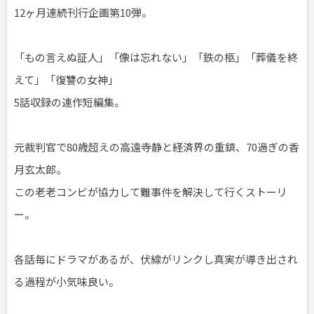
12ヶ月連続刊行企画第10弾。
「もの言えぬ証人」「像は忘れない」「鉄の柩」「葬儀を終
えて」「復讐の女神」
5話収録の連作短編集。
元裁判官で80歳超えの高遠寺静と経済界の重鎮、70過ぎの香
月玄太郎。
この老老コンビが協力して難事件を解決して行くストーリ
ー。
各話毎にドラマがあるが、伏線がリンクし真実が導き出され
る過程が小気味良い。