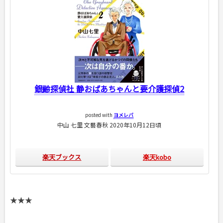
銀齢探偵社 静おばあちゃんと要介護探偵2
posted with
ヨメレバ
中山 七里 文藝春秋 2020年10月12日頃
楽天ブックス
楽天kobo
★★★