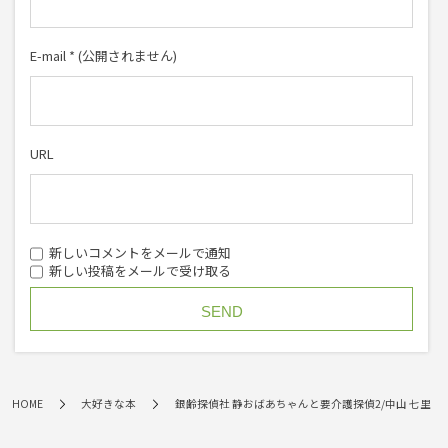
E-mail
*
(公開されません)
URL
新しいコメントをメールで通知
新しい投稿をメールで受け取る
HOME
大好きな本
銀齢探偵社 静おばあちゃんと要介護探偵2/中山 七里【