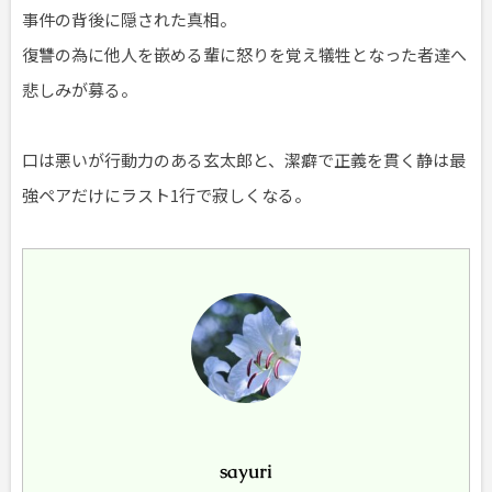
事件の背後に隠された真相。
復讐の為に他人を嵌める輩に怒りを覚え犠牲となった者達へ
悲しみが募る。
口は悪いが行動力のある玄太郎と、潔癖で正義を貫く静は最
強ペアだけにラスト1行で寂しくなる。
sayuri