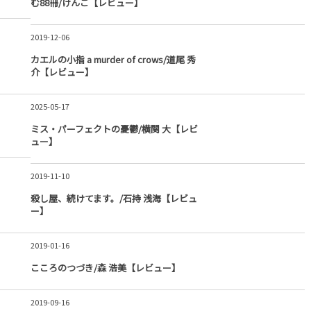
む88冊/けんご【レビュー】
2019-12-06
カエルの小指 a murder of crows/道尾 秀
介【レビュー】
2025-05-17
ミス・パーフェクトの憂鬱/横関 大【レビ
ュー】
2019-11-10
殺し屋、続けてます。/石持 浅海【レビュ
ー】
2019-01-16
こころのつづき/森 浩美【レビュー】
2019-09-16