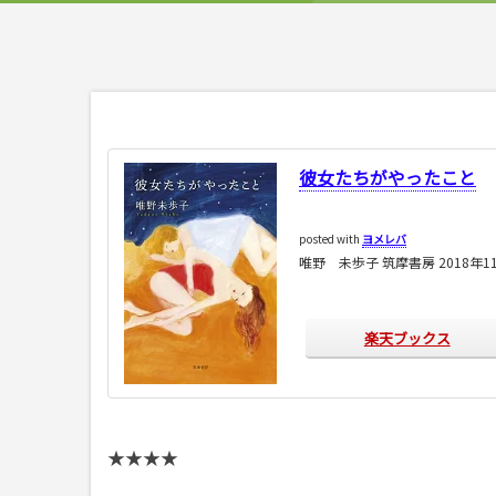
彼女たちがやったこと
posted with
ヨメレバ
唯野 未歩子 筑摩書房 2018年1
楽天ブックス
★★★★