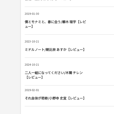
2019-01-30
僕とモナミと、春に会う/櫛木 理宇【レビ
ュー】
2023-10-21
ミドルノート/朝比奈 あすか【レビュー】
2024-10-21
二人一組になってください/木爾 チレン
【レビュー】
2019-02-01
それ自体が奇跡/小野寺 史宜【レビュー】