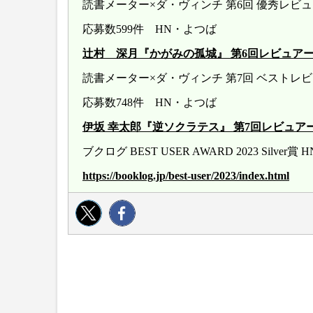
読書メーター×ダ・ヴィンチ 第6回 優秀レ
応募数599件 HN・よつば
辻村 深月『かがみの孤城』 第6回レビュアー大賞 20
読書メーター×ダ・ヴィンチ 第7回 ベストレ
応募数748件 HN・よつば
伊坂 幸太郎『逆ソクラテス』 第7回レビュアー大賞 20
ブクログ BEST USER AWARD 2023 Silver
https://booklog.jp/best-user/2023/index.html