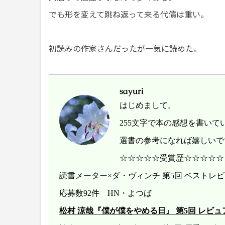
でも形を変えて跳ね返って来る代償は重い。
初読みの作家さんだったが一気に読めた。
sayuri
はじめまして。
255文字で本の感想を書いて
選書の参考になれば嬉しいで
☆☆☆☆☆受賞歴☆☆☆☆☆
読書メーター×ダ・ヴィンチ 第5回 ベスト
応募数92件 HN・よつば
松村 涼哉『僕が僕をやめる日』 第5回 レビュアー大賞 