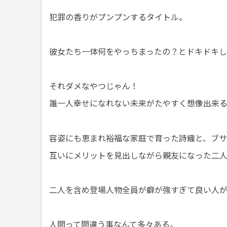
犯罪の香りがプンプンするタイトル。
彼女たち一体何をやっちまったの？とドキドキ
それダメなやつじゃん！
誰一人幸せになれない未来がたやすく想像出来
容姿にも恵まれ裕福な家庭で育った詩織と、ブ
互いにメリットを見出しながら親友になった二
二人を含め登場人物全員が癖が強すぎて良い人
人間って間違う事なんて多々ある。