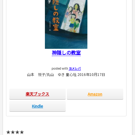
神隠しの教室
posted with
ヨメレバ
山本 悦子/丸山 ゆき 童心社 2016年10月17日
楽天ブックス
Amazon
Kindle
★★★★