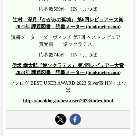
応募数599件 HN・よつば
辻村 深月『かがみの孤城』 第6回レビュアー大賞
2021年 課題図書 – 読書メーター (bookmeter.com)
読書メーター×ダ・ヴィンチ 第7回 ベストレビュアー
賞受賞 「逆ソクラテス」
応募数748件 HN・よつば
伊坂 幸太郎『逆ソクラテス』 第7回レビュアー大賞
2023年 課題図書 – 読書メーター (bookmeter.com)
ブクログ BEST USER AWARD 2023 Silver賞 HN・よつ
ば
https://booklog.jp/best-user/2023/index.html