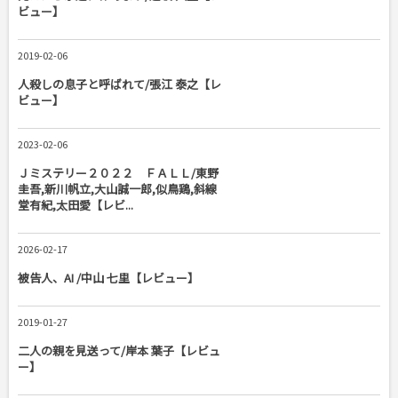
ビュー】
2019-02-06
人殺しの息子と呼ばれて/張江 泰之【レ
ビュー】
2023-02-06
Ｊミステリー２０２２ ＦＡＬＬ/東野
圭吾,新川帆立,大山誠一郎,似鳥鶏,斜線
堂有紀,太田愛【レビ...
2026-02-17
被告人、AI /中山 七里【レビュー】
2019-01-27
二人の親を見送って/岸本 葉子【レビュ
ー】