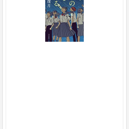
p
o
s
t
e
d
w
i
t
h
ヨ
メ
レ
バ
辻
村
深
月
K
A
D
O
K
A