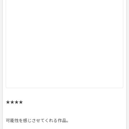
W
A
2
0
2
3
年
0
6
月
3
0
日
★★★★
可能性を感じさせてくれる作品。