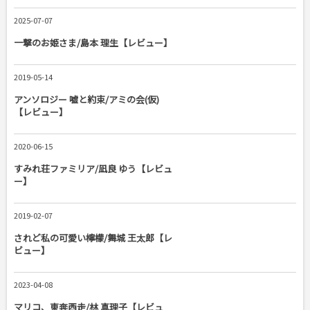
2025-07-07
一撃のお姫さま/島本 理生【レビュー】
2019-05-14
アンソロジー 嘘と約束/アミの会(仮)
【レビュー】
2020-06-15
すみれ荘ファミリア/凪良 ゆう【レビュ
ー】
2019-02-07
されど私の可愛い檸檬/舞城 王太郎【レ
ビュー】
2023-04-08
マリコ、東奔西走/林 真理子【レビュ