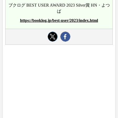
ブクログ BEST USER AWARD 2023 Silver賞 HN・よつ
ば
https://booklog.jp/best-user/2023/index.html