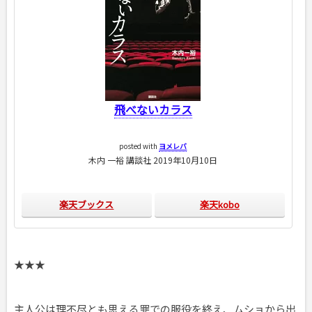
飛べないカラス
posted with
ヨメレバ
木内 一裕 講談社 2019年10月10日
楽天ブックス
楽天kobo
★★★
主人公は理不尽とも思える罪での服役を終え、ムショから出