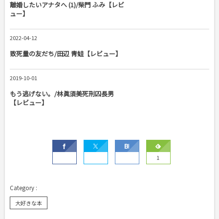
離婚したいアナタへ (1)/柴門 ふみ【レビ
ュー】
2022-04-12
致死量の友だち/田辺 靑蛙【レビュー】
2019-10-01
もう逃げない。/林眞須美死刑囚長男
【レビュー】
1
大好きな本