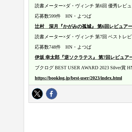
読書メーター×ダ・ヴィンチ 第6回 優秀レ
応募数599件 HN・よつば
辻村 深月『かがみの孤城』 第6回レビュアー大賞 20
読書メーター×ダ・ヴィンチ 第7回 ベストレ
応募数748件 HN・よつば
伊坂 幸太郎『逆ソクラテス』 第7回レビュアー大賞 20
ブクログ BEST USER AWARD 2023 Silver
https://booklog.jp/best-user/2023/index.html