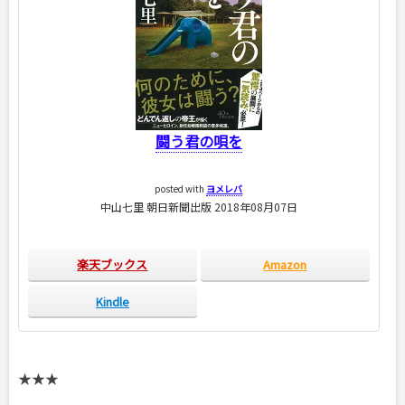
闘う君の唄を
posted with
ヨメレバ
中山七里 朝日新聞出版 2018年08月07日
楽天ブックス
Amazon
Kindle
★★★