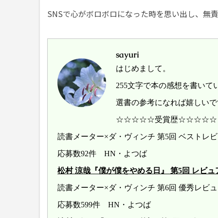
SNSで心がボロボロになった時を思い出し、無
sayuri
はじめまして。
255文字で本の感想を書いて
選書の参考になれば嬉しいで
☆☆☆☆☆受賞歴☆☆☆☆☆
読書メーター×ダ・ヴィンチ 第5回 ベスト
応募数92件 HN・よつば
松村 涼哉『僕が僕をやめる日』 第5回 レビュアー大賞 
読書メーター×ダ・ヴィンチ 第6回 優秀レ
応募数599件 HN・よつば