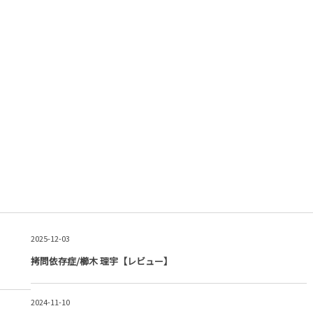
2025-12-03
拷問依存症/櫛木 理宇【レビュー】
2024-11-10