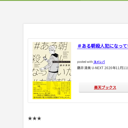
＃ある朝殺人犯になって
posted with
ヨメレバ
藤井清美 U-NEXT 2020年11月1
楽天ブックス
★★★