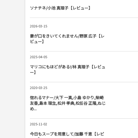
ソナチネ/小池 真理子【レビュー】
2026-03-15
妻が口をきいてくれません/野原 広子【レ
ビュー】
2025-04-05
マリコにもほどがある!/林 真理子【レビュ
ー】
2020-03-25
惚れるマナー/大下 一真,小島 ゆかり,柴崎
友香,島本 理生,松井 孝典,松任谷 正隆,ねじ
め...
2025-11-02
今日もスープを用意して/加藤 千恵【レビ