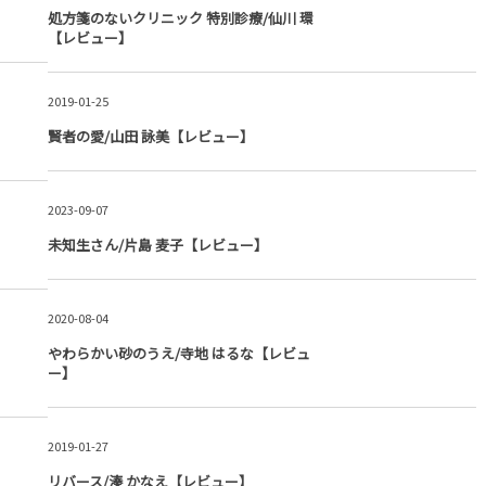
処方箋のないクリニック 特別診療/仙川 環
【レビュー】
2019-01-25
賢者の愛/山田 詠美【レビュー】
2023-09-07
未知生さん/片島 麦子【レビュー】
2020-08-04
やわらかい砂のうえ/寺地 はるな【レビュ
ー】
2019-01-27
リバース/湊 かなえ【レビュー】