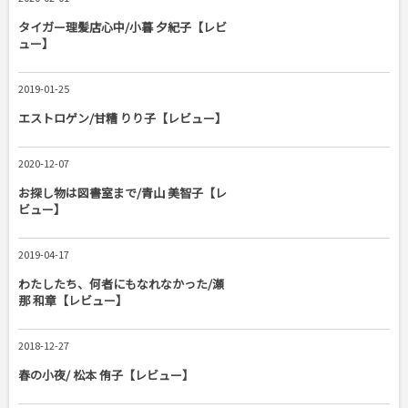
タイガー理髪店心中/小暮 夕紀子【レビ
ュー】
2019-01-25
エストロゲン/甘糟 りり子【レビュー】
2020-12-07
お探し物は図書室まで/青山 美智子【レ
ビュー】
2019-04-17
わたしたち、何者にもなれなかった/瀬
那 和章【レビュー】
2018-12-27
春の小夜/ 松本 侑子【レビュー】