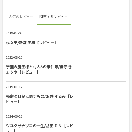
人気のレビュー
関連するレビュー
2019-02-03
枕女王/新堂 冬樹【レビュー】
2022-08-10
学園の魔王様と村人Aの事件簿/織守 き
ょうや【レビュー】
2019-01-17
秘密は日記に隠すもの/永井 するみ【レ
ビュー】
2024-06-21
ツユクサナツコの一生/益田 ミリ【レビ
ュー】