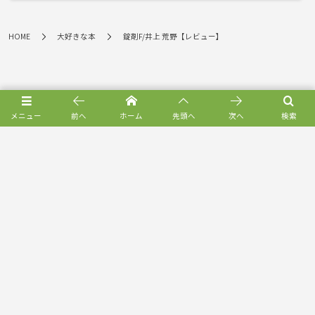
HOME
大好きな本
錠剤F/井上 荒野【レビュー】
メニュー
前へ
ホーム
先頭へ
次へ
検索