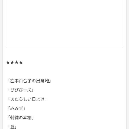
1
0
日
頃
★★★★
「乙事百合子の出身地」
「ぴぴぴーズ」
「あたらしい日よけ」
「みみず」
「刺繡の本棚」
「墓」