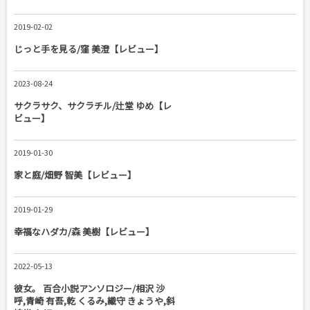
2019-02-02
じっと手を見る/窪 美澄【レビュー】
2023-08-24
サクラサク、サクラチル/辻堂 ゆめ【レ
ビュー】
2019-01-30
家と庭/畑野 智美【レビュー】
2019-01-29
幸福なハダカ/森 美樹【レビュー】
2022-05-13
彼女。 百合小説アンソロジー/相沢 沙
呼,青崎 有吾,乾 くるみ,織守 きょうや,斜