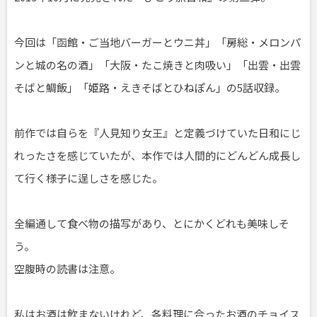
今回は「函館・ご当地バーガーとウニ丼」「房総・メロンパ
ンと城の名の酒」「大阪・たこ焼きと肉吸い」「出雲・出雲
そばと鯛飯」「姫路・えきそばとひねぽん」の5話収録。
前作では自らを『人見知り女王』と定義づけていた日和にじ
れったさを感じていたが、本作では人間的にどんどん成長し
て行く様子に逞しさを感じた。
全編通して食べ物の描写があり、とにかくどれも美味しそ
う。
空腹時の読書は注意。
私はお酒は飲まないけれど、各料理に合ったお酒のチョイス