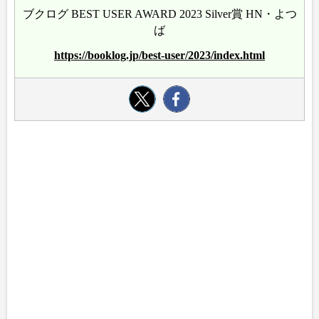
ブクログ BEST USER AWARD 2023 Silver賞 HN・よつ
ば
https://booklog.jp/best-user/2023/index.html