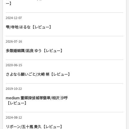
ー】
2024-12-07
雫/寺地 はるな【レビュー】
2026-07-16
多類婚姻譚/凪良 ゆう【レビュー】
2020-06-15
さよなら願いごと/大崎 梢【レビュー】
2019-10-22
medium 霊媒探偵城塚翡翠/相沢 沙呼
【レビュー】
2024-08-12
リボーン/五十嵐 貴久【レビュー】