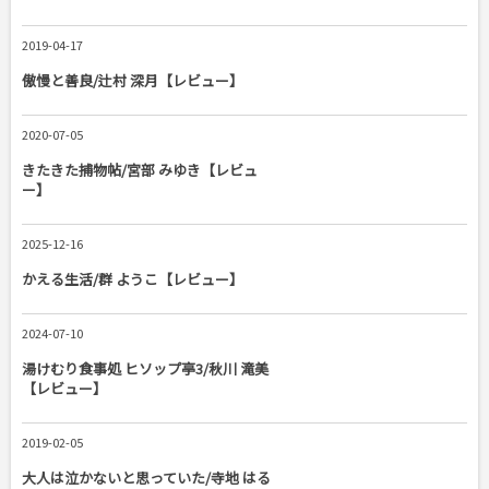
2019-04-17
傲慢と善良/辻村 深月【レビュー】
2020-07-05
きたきた捕物帖/宮部 みゆき【レビュ
ー】
2025-12-16
かえる生活/群 ようこ【レビュー】
2024-07-10
湯けむり食事処 ヒソップ亭3/秋川 滝美
【レビュー】
2019-02-05
大人は泣かないと思っていた/寺地 はる