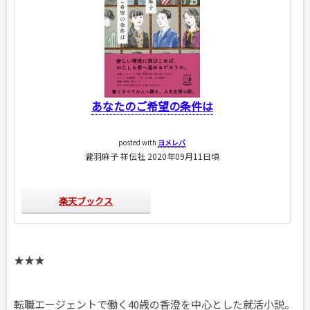
あなたのご希望の条件は
posted with
ヨメレバ
瀧羽麻子 祥伝社 2020年09月11日頃
楽天ブックス
★★★
転職エージェントで働く40歳の香澄を中心とした就活小説。