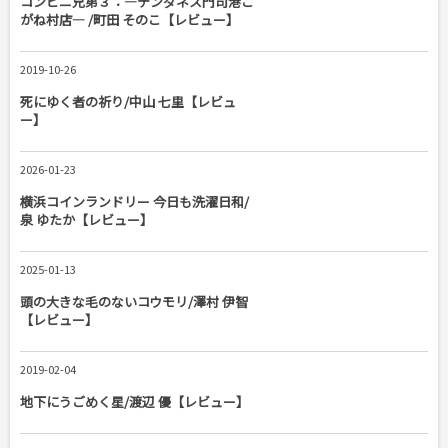
コンビニ兄弟３：―テンダネス門司港こ
がね村店― /町田 そのこ【レビュー】
2019-10-26
死にゆく者の祈り/中山 七里【レビュ
ー】
2026-01-23
横浜コインランドリー 今日も洗濯日和/
泉 ゆたか【レビュー】
2025-01-13
頭の大きな毛のないコウモリ/澤村 伊智
【レビュー】
2019-02-04
地下にうごめく星/渡辺 優【レビュー】