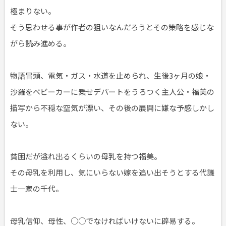
極まりない。
そう思わせる事が作者の狙いなんだろうとその策略を感じな
がら読み進める。
物語冒頭、電気・ガス・水道を止められ、生後3ヶ月の娘・
沙羅をベビーカーに乗せデパートをうろつく主人公・福美の
描写から不穏な空気が漂い、その後の展開に嫌な予感しかし
ない。
貧困だが溢れ出るくらいの母乳を持つ福美。
その母乳を利用し、気にいらない嫁を追い出そうとする代議
士一家の千代。
母乳信仰、母性、○○でなければいけないに辟易する。