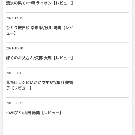
流氷の果て/一雫 ライオン【レビュー】
2023-12-15
ひとり旅日和 幸来る!/秋川 滝美【レビ
ュー】
2021-10-10
ぼくのお父さん/矢部 太郎【レビュー】
2019-01-31
見た目レシピいかがですか?/椰月 美智
子【レビュー】
2019-06-27
つみびと/山田 詠美【レビュー】