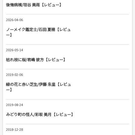
後悔病棟/垣谷 美雨【レビュー】
2026-04-06
ノーメイク鑑定士/石田 夏穂【レビュ
ー】
2026-05-14
枯れ枝に桜/君嶋 彼方【レビュー】
2019-02-06
緑の花と赤い芝生/伊藤 朱里【レビュ
ー】
2019-08-24
みどり町の怪人/彩坂 美月【レビュー】
2018-12-28