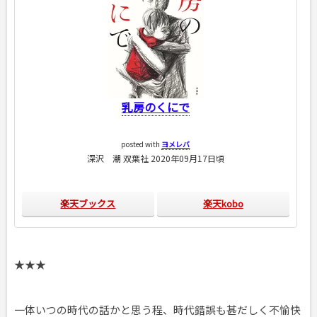
乳房のくにで
posted with
ヨメレバ
深沢 潮 双葉社 2020年09月17日頃
楽天ブックス
楽天kobo
★★★
一体いつの時代の話かと思う程、時代錯誤も甚だしく不愉快