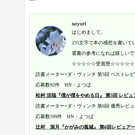
sayuri
はじめまして。
255文字で本の感想を書いて
選書の参考になれば嬉しいで
☆☆☆☆☆受賞歴☆☆☆☆☆
読書メーター×ダ・ヴィンチ 第5回 ベスト
応募数92件 HN・よつば
松村 涼哉『僕が僕をやめる日』 第5回 レビュアー大賞 
読書メーター×ダ・ヴィンチ 第6回 優秀レ
応募数599件 HN・よつば
辻村 深月『かがみの孤城』 第6回レビュアー大賞 20