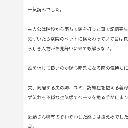
一気読みでした。
主人公は階段から落ちて頭を打った事で記憶喪失
気づいたら病院のベットに横たわっていて目は
らしき人物がお見舞いに来ても解らない。
誰を信じて良いのか疑心暗鬼になる南の気持ち
夫、同居する夫の姉、ユミ、認知症を抱える義
ず流れる不穏な空気感でページを捲る手が止ま
近藤さん特有のぞわぞわした感じは控えめでし
品。