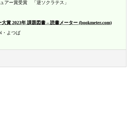
ビュアー賞受賞 「逆ソクラテス」
23年 課題図書 – 読書メーター (bookmeter.com)
賞 HN・よつば