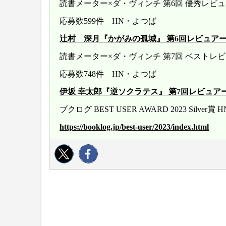
読書メーター×ダ・ヴィンチ 第6回 優秀レ
応募数599件 HN・よつば
辻村 深月『かがみの孤城』 第6回レビュアー大賞 20
読書メーター×ダ・ヴィンチ 第7回 ベストレ
応募数748件 HN・よつば
伊坂 幸太郎『逆ソクラテス』 第7回レビュアー大賞 20
ブクログ BEST USER AWARD 2023 Silver
https://booklog.jp/best-user/2023/index.html