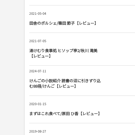
2021-05-04
田舎のポルシェ/篠田 節子【レビュー】
2021-07-05
湯けむり食事処 ヒソップ亭2/秋川 滝美
【レビュー】
2024-07-11
けんごの小説紹介 読書の沼に引きずり込
む88冊/けんご【レビュー】
2020-01-15
まずはこれ食べて/原田 ひ香【レビュー】
2019-08-27