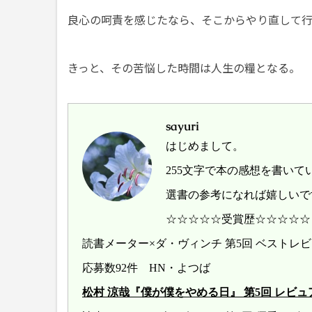
良心の呵責を感じたなら、そこからやり直して
きっと、その苦悩した時間は人生の糧となる。
sayuri
はじめまして。
255文字で本の感想を書いて
選書の参考になれば嬉しいで
☆☆☆☆☆受賞歴☆☆☆☆☆
読書メーター×ダ・ヴィンチ 第5回 ベスト
応募数92件 HN・よつば
松村 涼哉『僕が僕をやめる日』 第5回 レビュアー大賞 