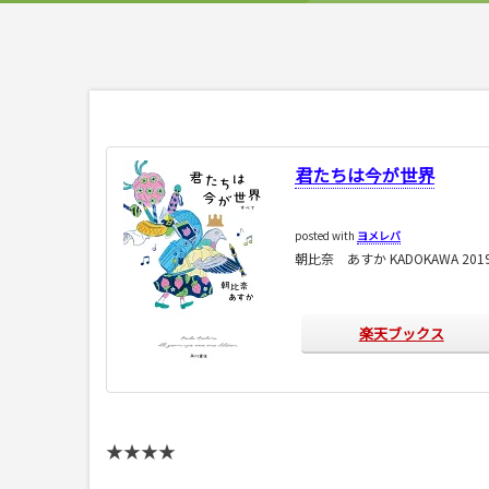
君たちは今が世界
posted with
ヨメレバ
朝比奈 あすか KADOKAWA 201
楽天ブックス
★★★★