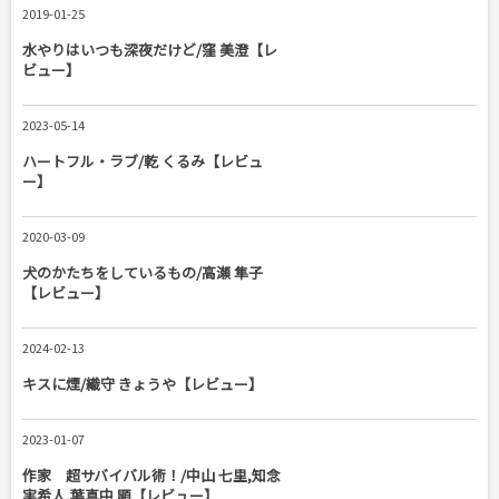
2019-01-25
水やりはいつも深夜だけど/窪 美澄【レ
ビュー】
2023-05-14
ハートフル・ラブ/乾 くるみ【レビュ
ー】
2020-03-09
犬のかたちをしているもの/高瀬 隼子
【レビュー】
2024-02-13
キスに煙/織守 きょうや【レビュー】
2023-01-07
作家 超サバイバル術！/中山 七里,知念
実希人,葉真中 顕【レビュー】