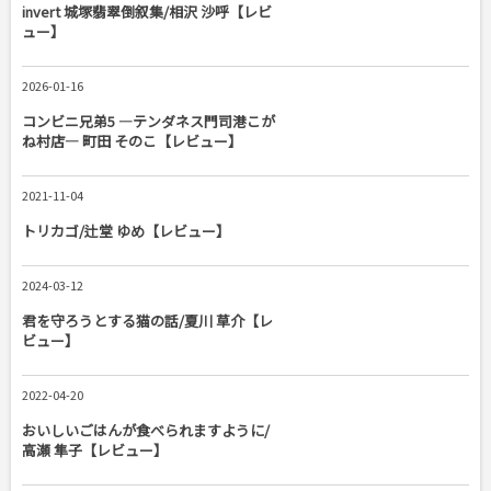
invert 城塚翡翠倒叙集/相沢 沙呼【レビ
ュー】
2026-01-16
コンビニ兄弟5 ―テンダネス門司港こが
ね村店― 町田 そのこ【レビュー】
2021-11-04
トリカゴ/辻堂 ゆめ【レビュー】
2024-03-12
君を守ろうとする猫の話/夏川 草介【レ
ビュー】
2022-04-20
おいしいごはんが食べられますように/
高瀬 隼子【レビュー】