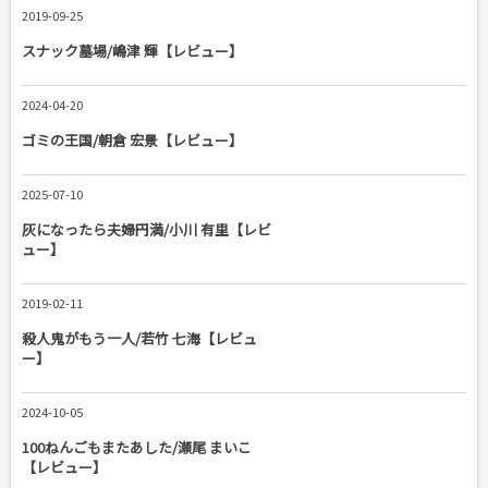
2019-09-25
スナック墓場/嶋津 輝【レビュー】
2024-04-20
ゴミの王国/朝倉 宏景【レビュー】
2025-07-10
灰になったら夫婦円満/小川 有里【レビ
ュー】
2019-02-11
殺人鬼がもう一人/若竹 七海【レビュ
ー】
2024-10-05
100ねんごもまたあした/瀬尾 まいこ
【レビュー】