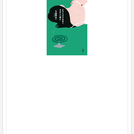
p
o
s
t
e
d
w
i
t
h
ヨ
メ
レ
バ
千
加