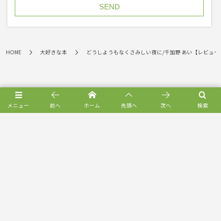
HOME
大好きな本
どうしようもなくさみしい夜に/千加野 あい【レビュー
メニュー
前へ
ホーム
先頭へ
次へ
検索