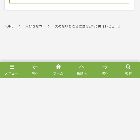
HOME
大好きな本
火のないところに煙は/芦沢 央【レビュー】
メニュー
前へ
ホーム
先頭へ
次へ
検索