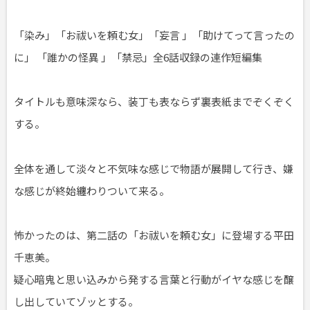
「染み」「お祓いを頼む女」「妄言 」「助けてって言ったの
に」 「誰かの怪異 」「禁忌」全6話収録の連作短編集
タイトルも意味深なら、装丁も表ならず裏表紙までぞくぞく
する。
全体を通して淡々と不気味な感じで物語が展開して行き、嫌
な感じが終始纏わりついて来る。
怖かったのは、第二話の「お祓いを頼む女」に登場する平田
千恵美。
疑心暗鬼と思い込みから発する言葉と行動がイヤな感じを醸
し出していてゾッとする。