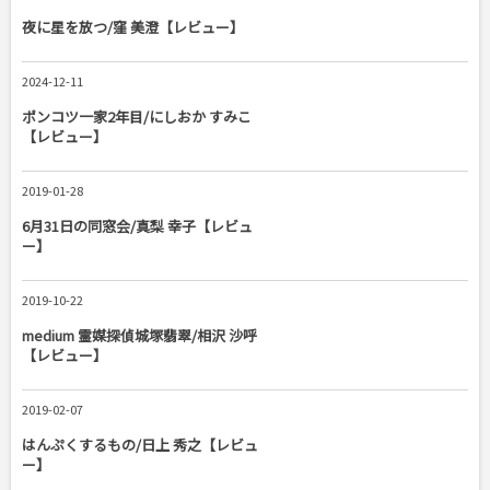
夜に星を放つ/窪 美澄【レビュー】
2024-12-11
ポンコツ一家2年目/にしおか すみこ
【レビュー】
2019-01-28
6月31日の同窓会/真梨 幸子【レビュ
ー】
2019-10-22
medium 霊媒探偵城塚翡翠/相沢 沙呼
【レビュー】
2019-02-07
はんぷくするもの/日上 秀之【レビュ
ー】