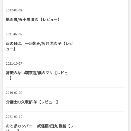
2022-01-02
能面鬼/五十嵐 貴久【レビュー】
2021-07-09
雨の日は、一回休み/坂井 希久子【レビ
ュー】
2021-10-17
常識のない喫茶店/僕のマリ【レビュ
ー】
2019-02-09
介護士K/久坂部 羊【レビュー】
2021-01-10
おとぎカンパニー 妖怪編/田丸 雅智【レ