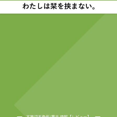
不等辺五角形/貫井 徳郎【レビュー】