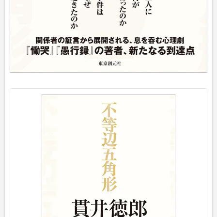
p
o
s
t
e
d
w
i
t
h
ヨ