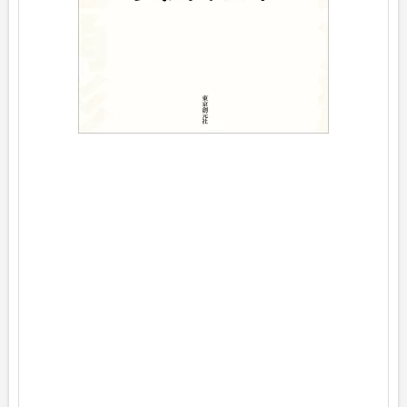
メ
レ
バ
貫
井
徳
郎
東
京
創
元
社
2
0
2
5
年
0
6
月
1
2
日
頃