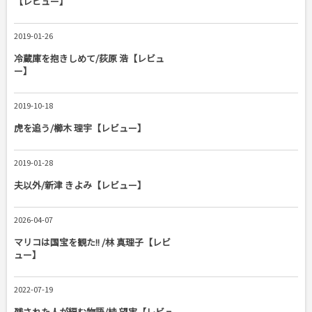
【レビュー】
2019-01-26
冷蔵庫を抱きしめて/荻原 浩【レビュ
ー】
2019-10-18
虎を追う/櫛木 理宇【レビュー】
2019-01-28
夫以外/新津 きよみ【レビュー】
2026-04-07
マリコは国宝を観た!! /林 真理子【レビ
ュー】
2022-07-19
残された人が編む物語/桂 望実【レビュ