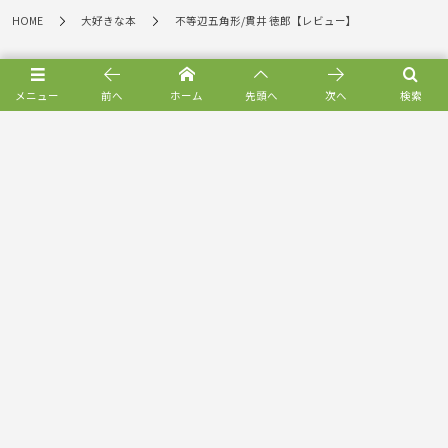
HOME
大好きな本
不等辺五角形/貫井 徳郎【レビュー】
メニュー
前へ
ホーム
先頭へ
次へ
検索