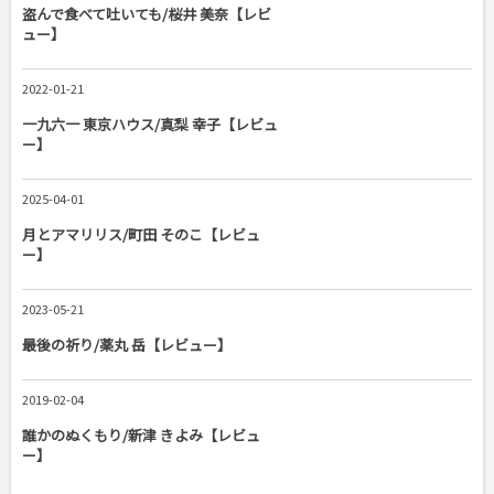
盗んで食べて吐いても/桜井 美奈【レビ
ュー】
2022-01-21
一九六一 東京ハウス/真梨 幸子【レビュ
ー】
2025-04-01
月とアマリリス/町田 そのこ【レビュ
ー】
2023-05-21
最後の祈り/薬丸 岳【レビュー】
2019-02-04
誰かのぬくもり/新津 きよみ【レビュ
ー】