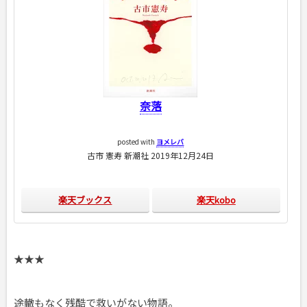
奈落
posted with
ヨメレバ
古市 憲寿 新潮社 2019年12月24日
楽天ブックス
楽天kobo
★★★
途轍もなく残酷で救いがない物語。