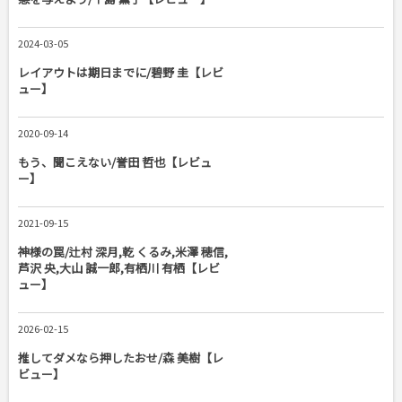
2024-03-05
レイアウトは期日までに/碧野 圭【レビ
ュー】
2020-09-14
もう、聞こえない/誉田 哲也【レビュ
ー】
2021-09-15
神様の罠/辻村 深月,乾 くるみ,米澤 穂信,
芦沢 央,大山 誠一郎,有栖川 有栖【レビ
ュー】
2026-02-15
推してダメなら押したおせ/森 美樹【レ
ビュー】