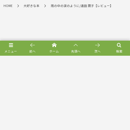
HOME
大好きな本
雨の中の涙のように/遠田 潤子【レビュー】
メニュー
前へ
ホーム
先頭へ
次へ
検索