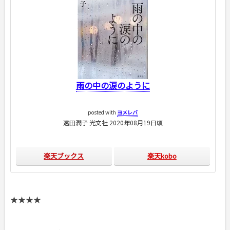
雨の中の涙のように
posted with
ヨメレバ
遠田潤子 光文社 2020年08月19日頃
楽天ブックス
楽天kobo
★★★★