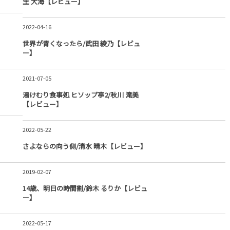
生 大海【レビュー】
2022-04-16
世界が青くなったら/武田 綾乃【レビュ
ー】
2021-07-05
湯けむり食事処 ヒソップ亭2/秋川 滝美
【レビュー】
2022-05-22
さよならの向う側/清水 晴木【レビュー】
2019-02-07
14歳、明日の時間割/鈴木 るりか【レビュ
ー】
2022-05-17