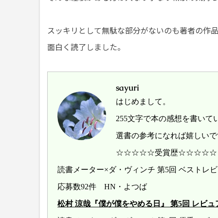
スッキリとして無駄な部分がないのも著者の作品
面白く読了しました。
sayuri
はじめまして。
255文字で本の感想を書いて
選書の参考になれば嬉しいで
☆☆☆☆☆受賞歴☆☆☆☆☆
読書メーター×ダ・ヴィンチ 第5回 ベスト
応募数92件 HN・よつば
松村 涼哉『僕が僕をやめる日』 第5回 レビュアー大賞 