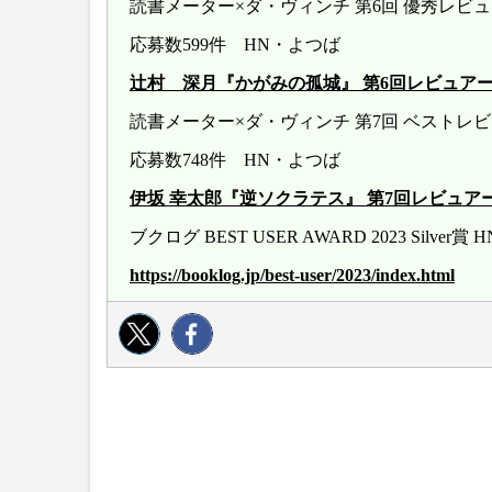
読書メーター×ダ・ヴィンチ 第6回 優秀レ
応募数599件 HN・よつば
辻村 深月『かがみの孤城』 第6回レビュアー大賞 20
読書メーター×ダ・ヴィンチ 第7回 ベストレ
応募数748件 HN・よつば
伊坂 幸太郎『逆ソクラテス』 第7回レビュアー大賞 20
ブクログ BEST USER AWARD 2023 Silver
https://booklog.jp/best-user/2023/index.html