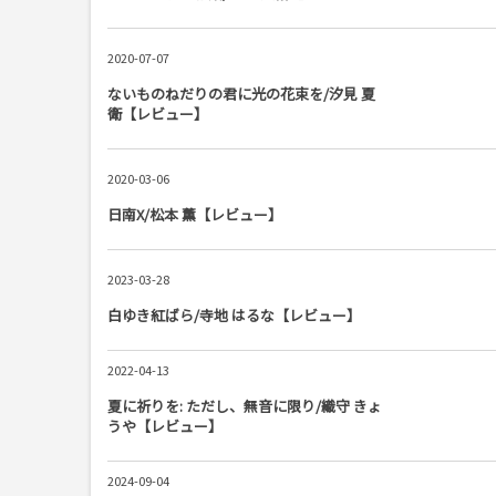
2020-07-07
ないものねだりの君に光の花束を/汐見 夏
衛【レビュー】
2020-03-06
日南X/松本 薫【レビュー】
2023-03-28
白ゆき紅ばら/寺地 はるな【レビュー】
2022-04-13
夏に祈りを: ただし、無音に限り/織守 きょ
うや【レビュー】
2024-09-04