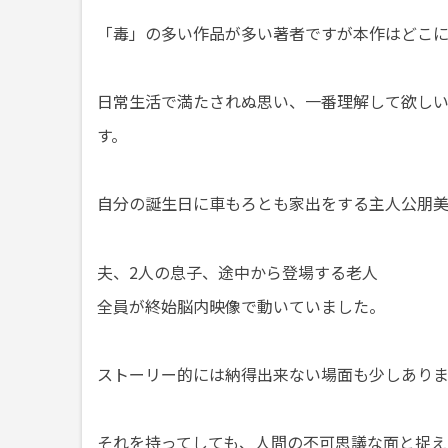
「毒」の多い作品が多い著者ですが本作はどこ
日常生活で満たされぬ思い、一番理解して欲し
す。
自分の誕生日に車もろとも家出をする主人公朋
夫、2人の息子、途中から登場する老人
全員が終始脳内映像で動いていました。
ストーリー的には納得出来ない場面も少しあり
それを持ってしても、人間の不可思議な面と捉え