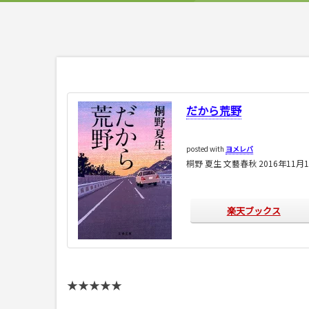
だから荒野
posted with
ヨメレバ
桐野 夏生 文藝春秋 2016年11月
楽天ブックス
★★★★★