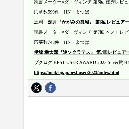
読書メーター×ダ・ヴィンチ 第6回 優秀レ
応募数599件 HN・よつば
辻村 深月『かがみの孤城』 第6回レビュアー大賞 20
読書メーター×ダ・ヴィンチ 第7回 ベストレ
応募数748件 HN・よつば
伊坂 幸太郎『逆ソクラテス』 第7回レビュアー大賞 20
ブクログ BEST USER AWARD 2023 Silver
https://booklog.jp/best-user/2023/index.html