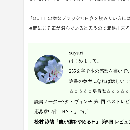
「OUT」の様なブラックな内容を読みたい方に
場面にこそ毒が潜んでいると思うので満足出来
sayuri
はじめまして。
255文字で本の感想を書いて
選書の参考になれば嬉しいで
☆☆☆☆☆受賞歴☆☆☆☆☆
読書メーター×ダ・ヴィンチ 第5回 ベスト
応募数92件 HN・よつば
松村 涼哉『僕が僕をやめる日』 第5回 レビュアー大賞 