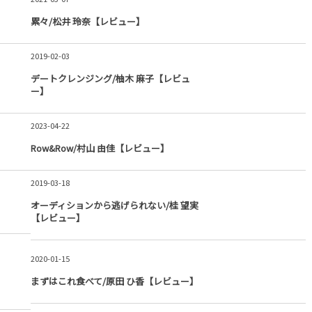
累々/松井 玲奈【レビュー】
2019-02-03
デートクレンジング/柚木 麻子【レビュ
ー】
2023-04-22
Row&Row/村山 由佳【レビュー】
2019-03-18
オーディションから逃げられない/桂 望実
【レビュー】
2020-01-15
まずはこれ食べて/原田 ひ香【レビュー】