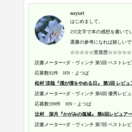
sayuri
はじめまして。
255文字で本の感想を書いて
選書の参考になれば嬉しいで
☆☆☆☆☆受賞歴☆☆☆☆☆
読書メーター×ダ・ヴィンチ 第5回 ベスト
応募数92件 HN・よつば
松村 涼哉『僕が僕をやめる日』 第5回 レビュアー大賞 
読書メーター×ダ・ヴィンチ 第6回 優秀レ
応募数599件 HN・よつば
辻村 深月『かがみの孤城』 第6回レビュアー大賞 20
読書メーター×ダ・ヴィンチ 第7回 ベストレ