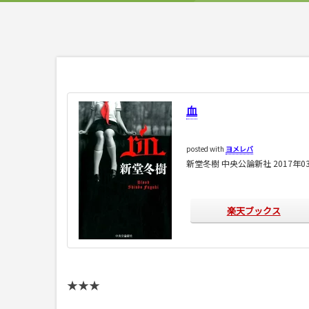
血
posted with
ヨメレバ
新堂冬樹 中央公論新社 2017年0
楽天ブックス
★★★