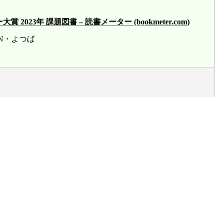
23年 課題図書 – 読書メーター (bookmeter.com)
賞 HN・よつば