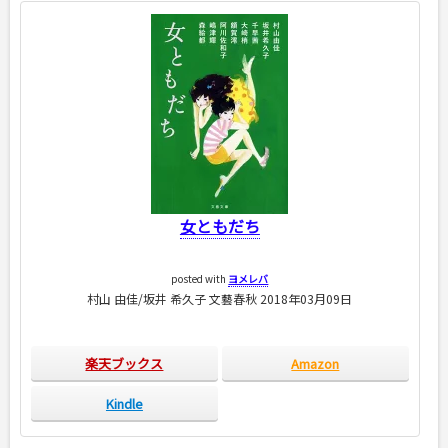
女ともだち
posted with
ヨメレバ
村山 由佳/坂井 希久子 文藝春秋 2018年03月09日
楽天ブックス
Amazon
Kindle