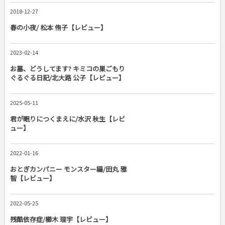
2018-12-27
春の小夜/ 松本 侑子【レビュー】
2023-02-14
お墓、どうしてます? キミコの巣ごもり
ぐるぐる日記/北大路 公子【レビュー】
2025-05-11
君が眠りにつくまえに/水沢 秋生【レビ
ュー】
2022-01-16
おとぎカンパニー モンスター編/田丸 雅
智【レビュー】
2022-05-25
残酷依存症/櫛木 理宇【レビュー】