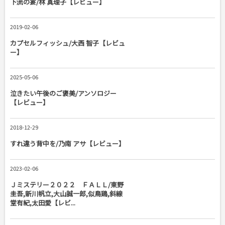
下流の宴/林 真理子【レビュー】
2019-02-06
カプセルフィッシュ/大西 智子【レビュ
ー】
2025-05-06
泣きたい午後のご褒美/アンソロジー
【レビュー】
2018-12-29
すれ違う背中を/乃南 アサ【レビュー】
2023-02-06
Ｊミステリー２０２２ ＦＡＬＬ/東野
圭吾,新川帆立,大山誠一郎,似鳥鶏,斜線
堂有紀,太田愛【レビ...