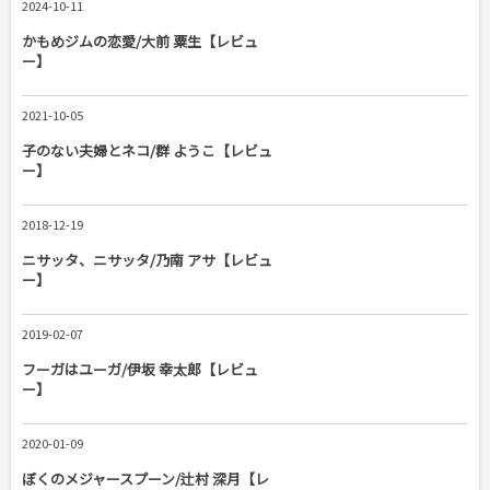
2024-10-11
かもめジムの恋愛/大前 粟生【レビュ
ー】
2021-10-05
子のない夫婦とネコ/群 ようこ【レビュ
ー】
2018-12-19
ニサッタ、ニサッタ/乃南 アサ【レビュ
ー】
2019-02-07
フーガはユーガ/伊坂 幸太郎【レビュ
ー】
2020-01-09
ぼくのメジャースプーン/辻村 深月【レ