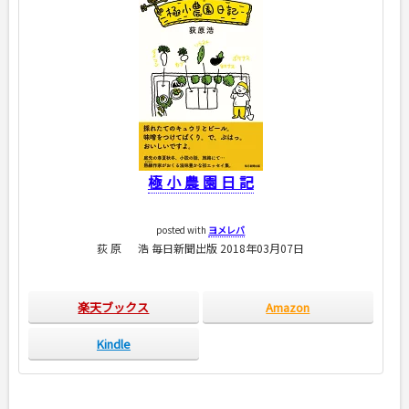
極 小 農 園 日 記
posted with
ヨメレバ
荻 原 浩 毎日新聞出版 2018年03月07日
楽天ブックス
Amazon
Kindle