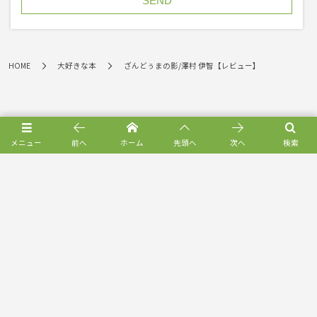
HOME
大好きな本
ざんどぅまの影/澤村 伊智【レビュー】
メニュー
前へ
ホーム
先頭へ
次へ
検索