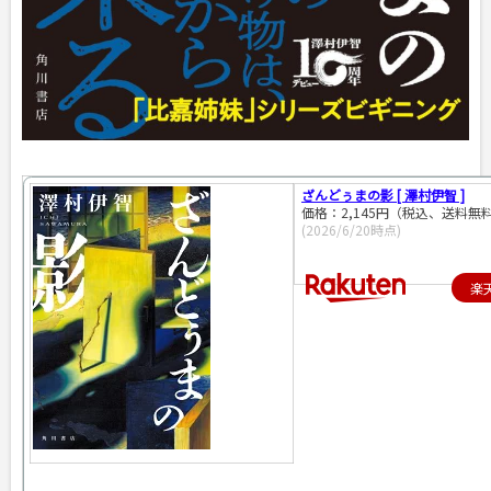
ざんどぅまの影 [ 澤村伊智 ]
価格：2,145円（税込、送料無料
(2026/6/20時点)
楽