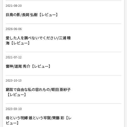
2021-08-20
巨鳥の影/長岡 弘樹【レビュー】
2026-06-06
愛した人を調べないでください/三浦 晴
海【レビュー】
2021-07-12
雷神/道尾 秀介【レビュー】
2023-10-13
窮屈で自由な私の容れもの/蛭田 亜紗子
【レビュー】
2023-03-10
母という呪縛 娘という牢獄/齊藤 彩【レ
ビュー】