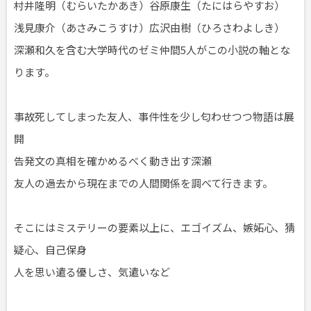
村井隆明（むらいたかあき）谷原康生（たにはらやすお）
浅見康介（あさみこうすけ）広沢由樹（ひろさわよしき）
深瀬和久を含む大学時代のゼミ仲間5人がこの小説の軸とな
ります。
事故死してしまった友人、事件性を少し匂わせつつ物語は展
開
告発文の真相を確かめるべく動き出す深瀬
友人の過去から現在までの人間関係を調べて行きます。
そこにはミステリーの要素以上に、エゴイズム、嫉妬心、猜
疑心、自己保身
人を思い遣る優しさ、気遣いなど