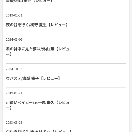
星屑/村山 由佳【レビュー】
2019-01-31
夜の谷を行く/桐野 夏生【レビュー】
2024-03-06
君の背中に見た夢は/外山 薫【レビュ
ー】
2024-10-13
ウバステ/真梨 幸子【レビュー】
2019-01-21
可愛いベイビー/五十嵐 貴久【レビュ
ー】
2023-03-28
白ゆき紅ばら/寺地 はるな【レビュー】