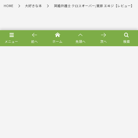
HOME
大好きな本
冥婚弁護士 クロスオーバー/夏原 エヰジ【レビュー】
メニュー
前へ
ホーム
先頭へ
次へ
検索