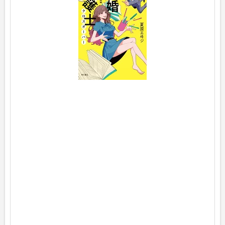
p
o
s
t
e
d
w
i
t
h
ヨ
メ
レ
バ
夏
原
エ
ヰ
ジ