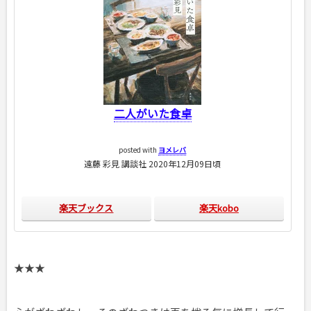
二人がいた食卓
posted with
ヨメレバ
遠藤 彩見 講談社 2020年12月09日頃
楽天ブックス
楽天kobo
★★★