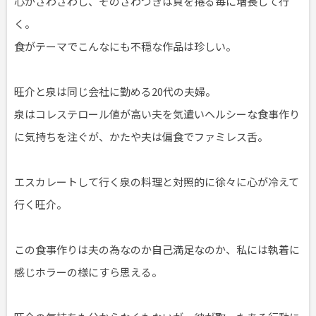
心がざわざわし、そのざわつきは頁を捲る毎に増長して行
く。
食がテーマでこんなにも不穏な作品は珍しい。
旺介と泉は同じ会社に勤める20代の夫婦。
泉はコレステロール値が高い夫を気遣いヘルシーな食事作り
に気持ちを注ぐが、かたや夫は偏食でファミレス舌。
エスカレートして行く泉の料理と対照的に徐々に心が冷えて
行く旺介。
この食事作りは夫の為なのか自己満足なのか、私には執着に
感じホラーの様にすら思える。