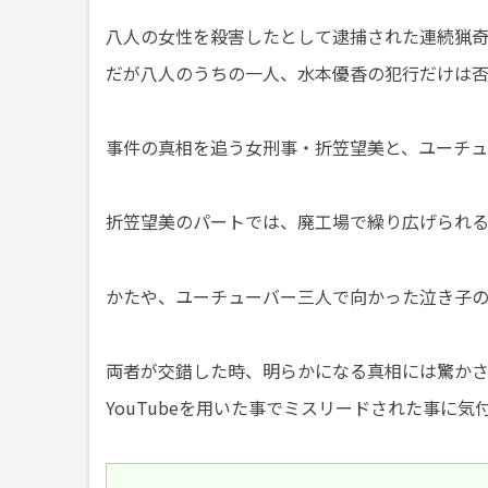
八人の女性を殺害したとして逮捕された連続猟
だが八人のうちの一人、水本優香の犯行だけは
事件の真相を追う女刑事・折笠望美と、ユーチュ
折笠望美のパートでは、廃工場で繰り広げられ
かたや、ユーチューバー三人で向かった泣き子の
両者が交錯した時、明らかになる真相には驚か
YouTubeを用いた事でミスリードされた事に