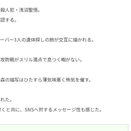
奇殺人犯・浅沼聖悟。
否認する。
ーバー3人の遺体探しの旅が交互に描かれる。
る攻防戦がスリル満点で息つく暇がない。
森の描写はひたすら薄気味悪く怖気を催す。
された。
気付くと共に、SNSへ対するメッセージ性も感じた。