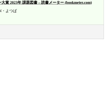
23年 課題図書 – 読書メーター (bookmeter.com)
賞 HN・よつば