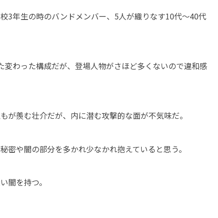
3年生の時のバンドメンバー、5人が織りなす10代～40代
た変わった構成だが、登場人物がさほど多くないので違和感
誰もが羨む壮介だが、内に潜む攻撃的な面が不気味だ。
は秘密や闇の部分を多かれ少なかれ抱えていると思う。
深い闇を持つ。