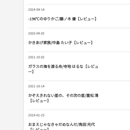
2024-04-14
-196℃のゆりかご/藤ノ木 優【レビュー】
2020-09-03
かきあげ家族/中島 たい子【レビュー】
2021-10-02
ガラスの海を渡る舟/寺地 はるな【レビュ
ー】
2021-10-14
かぞえきれない星の、その次の星/重松 清
【レビュー】
2019-01-25
おまえじゃなきゃだめなんだ/角田 光代
【レビュー】