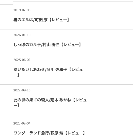
2019-02-06
猫のエルは/町田 康【レビュー】
2026-01-10
しっぽのカルテ/村山 由佳【レビュー】
2025-06-02
だいたいしあわせ/阿川 佐和子【レビュ
ー】
2022-09-15
此の世の果ての殺人/荒木 あかね【レビュ
ー】
2023-02-04
ワンダーランド急行/荻原 浩【レビュー】