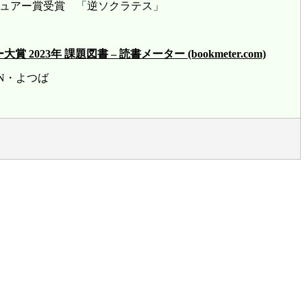
ビュアー賞受賞 「逆ソクラテス」
23年 課題図書 – 読書メーター (bookmeter.com)
賞 HN・よつば