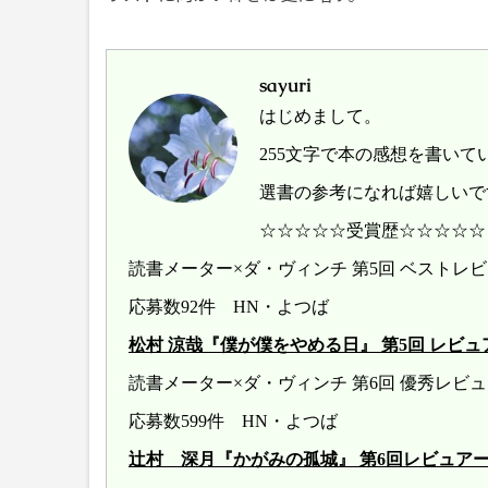
sayuri
はじめまして。
255文字で本の感想を書いて
選書の参考になれば嬉しいで
☆☆☆☆☆受賞歴☆☆☆☆☆
読書メーター×ダ・ヴィンチ 第5回 ベスト
応募数92件 HN・よつば
松村 涼哉『僕が僕をやめる日』 第5回 レビュアー大賞 
読書メーター×ダ・ヴィンチ 第6回 優秀レ
応募数599件 HN・よつば
辻村 深月『かがみの孤城』 第6回レビュアー大賞 20