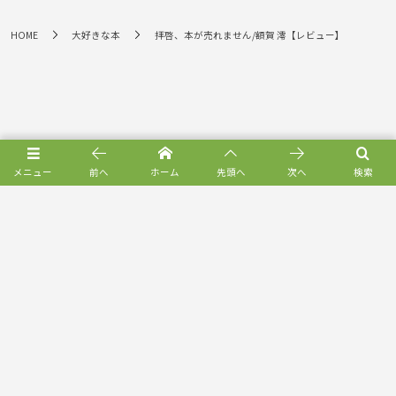
HOME
大好きな本
拝啓、本が売れません/額賀 澪【レビュー】
メニュー
前へ
ホーム
先頭へ
次へ
検索