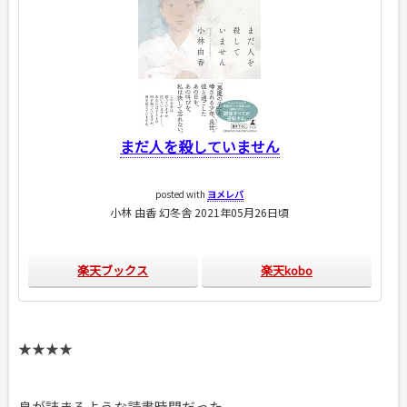
まだ人を殺していません
posted with
ヨメレバ
小林 由香 幻冬舎 2021年05月26日頃
楽天ブックス
楽天kobo
★★★★
息が詰まるような読書時間だった。