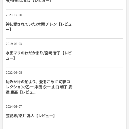
雫/寺地 はるな【レビュー】
2023-12-08
神に愛されていた/木爾 チレン【レビュ
ー】
2019-02-03
水田マリのわだかまり/宮崎 誉子【レビ
ュー】
2022-06-08
沈みかけの船より、愛をこめて 幻夢コ
レクション/乙一,中田 永一,山白 朝子,安
達 寛高【レビュ...
2024-03-07
芸能界/染井 為人【レビュー】