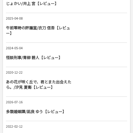
じょかい/井上 宮【レビュー】
2025-04-08
午前零時の評議室/衣刀 信吾【レビュ
ー】
2024-05-04
怪談刑事/青柳 碧人【レビュー】
2020-12-22
あの花が咲く丘で、君とまた出会えた
ら。/汐見 夏衛【レビュー】
2026-07-16
多類婚姻譚/凪良 ゆう【レビュー】
2022-02-12