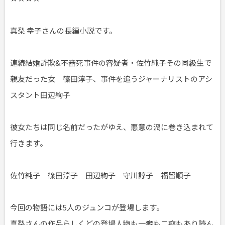
真梨 幸子さんの長編小説です。
連続結婚詐欺&不審死事件の容疑者・佐竹純子その同級生で
親友だった女 篠田淳子、事件を追うジャーナリストのアシ
スタント田辺絢子
彼女たちは同じ名前だったがゆえ、悪意の渦に巻き込まれて
行きます。
佐竹純子 篠田淳子 田辺絢子 守川諄子 福留順子
今回の物語には5人のジュンコが登場します。
真梨さんの作品らしくどの登場人物も一癖も二癖もあり読ん