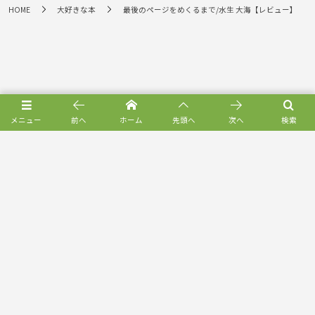
HOME
大好きな本
最後のページをめくるまで/水生 大海【レビュー】
メニュー
前へ
ホーム
先頭へ
次へ
検索