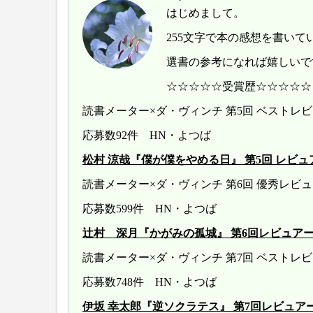
はじめまして。
255文字で本の感想を書いて
選書の参考になれば嬉しいで
☆☆☆☆☆受賞歴☆☆☆☆☆
読書メーター×ダ・ヴィンチ 第5回 ベスト
応募数92件 HN・よつば
松村 涼哉『僕が僕をやめる日』 第5回 レビュアー大賞 
読書メーター×ダ・ヴィンチ 第6回 優秀レ
応募数599件 HN・よつば
辻村 深月『かがみの孤城』 第6回レビュアー大賞 20
読書メーター×ダ・ヴィンチ 第7回 ベストレ
応募数748件 HN・よつば
伊坂 幸太郎『逆ソクラテス』 第7回レビュアー大賞 20