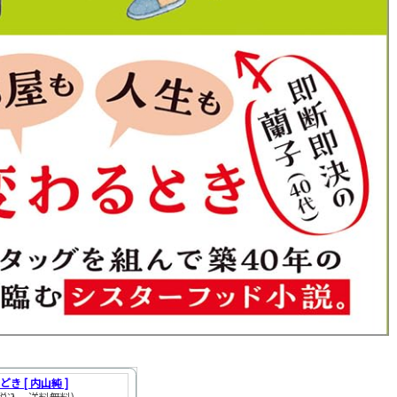
き [ 内山純 ]
（税込、送料無料)